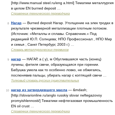
[http://www.manual steel.ru/eng a.html] Тематики металлургия
в целом EN burned deposit …
Справочник технического переводчика
Нагар
— Burned deposit Нагар. Утолщение на элек тродах в
8
результате чрезмерной металлизации плотным потоком.
(Источник: «Металлы и сплавы. Справочник.» Под
редакцией Ю.П. Солнцева; НПО Профессионал , НПО Мир
и семья ; Санкт Петербург, 2003 г.) …
Словарь металлургических терминов
нагар
— НАГАР, а ( у), м Обуглившаяся часть (конец)
9
лучины, фитиля свечи, образующаяся при горении.
Бабушка умела как то особенно ловко, не обжигаясь,
послюнявив пальцы, убирать нагар с коптящей свечи …
Толковый словарь русских существительных
нагар из затвердевшего масла
— &mdash;
10
[http://slovarionline.ru/anglo russkiy slovar neftegazovoy
promyishlennosti/] Тематики нефтегазовая промышленность
EN oil crust …
Справочник технического переводчика