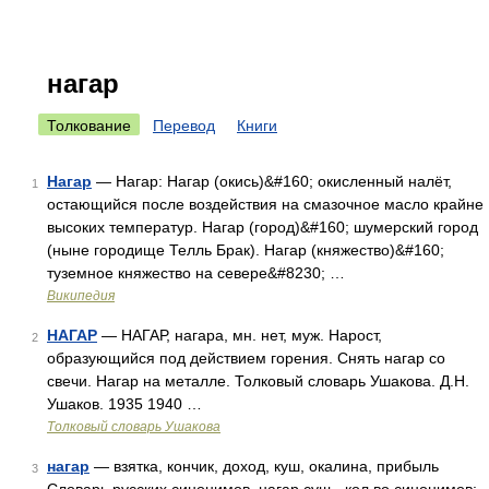
нагар
Толкование
Перевод
Книги
Нагар
— Нагар: Нагар (окись)&#160; окисленный налёт,
1
остающийся после воздействия на смазочное масло крайне
высоких температур. Нагар (город)&#160; шумерский город
(ныне городище Телль Брак). Нагар (княжество)&#160;
туземное княжество на севере&#8230; …
Википедия
НАГАР
— НАГАР, нагара, мн. нет, муж. Нарост,
2
образующийся под действием горения. Снять нагар со
свечи. Нагар на металле. Толковый словарь Ушакова. Д.Н.
Ушаков. 1935 1940 …
Толковый словарь Ушакова
нагар
— взятка, кончик, доход, куш, окалина, прибыль
3