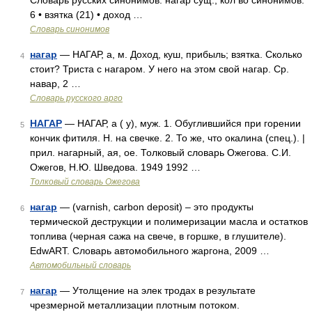
Словарь русских синонимов. нагар сущ., кол во синонимов:
6 • взятка (21) • доход …
Словарь синонимов
нагар
— НАГАР, а, м. Доход, куш, прибыль; взятка. Сколько
4
стоит? Триста с нагаром. У него на этом свой нагар. Ср.
навар, 2 …
Словарь русского арго
НАГАР
— НАГАР, а ( у), муж. 1. Обуглившийся при горении
5
кончик фитиля. Н. на свечке. 2. То же, что окалина (спец.). |
прил. нагарный, ая, ое. Толковый словарь Ожегова. С.И.
Ожегов, Н.Ю. Шведова. 1949 1992 …
Толковый словарь Ожегова
нагар
— (varnish, carbon deposit) – это продукты
6
термической деструкции и полимеризации масла и остатков
топлива (черная сажа на свече, в горшке, в глушителе).
EdwART. Словарь автомобильного жаргона, 2009 …
Автомобильный словарь
нагар
— Утолщение на элек тродах в результате
7
чрезмерной металлизации плотным потоком.